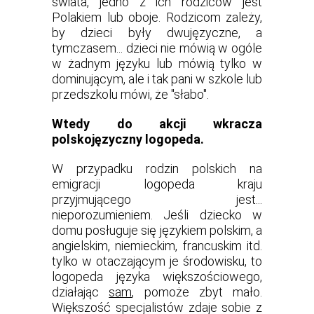
świata, jedno z ich rodziców jest
Polakiem lub oboje. Rodzicom zależy,
by dzieci były dwujęzyczne, a
tymczasem... dzieci nie mówią w ogóle
w żadnym języku lub mówią tylko w
dominującym, ale i tak pani w szkole lub
przedszkolu mówi, że "słabo".
Wtedy do akcji wkracza
polskojęzyczny logopeda.
W przypadku rodzin polskich na
emigracji logopeda kraju
przyjmującego jest...
nieporozumieniem. Jeśli dziecko w
domu posługuje się językiem polskim, a
angielskim, niemieckim, francuskim itd.
tylko w otaczającym je środowisku, to
logopeda języka większościowego,
działając
sam
, pomoże zbyt mało.
Większość specjalistów zdaje sobie z